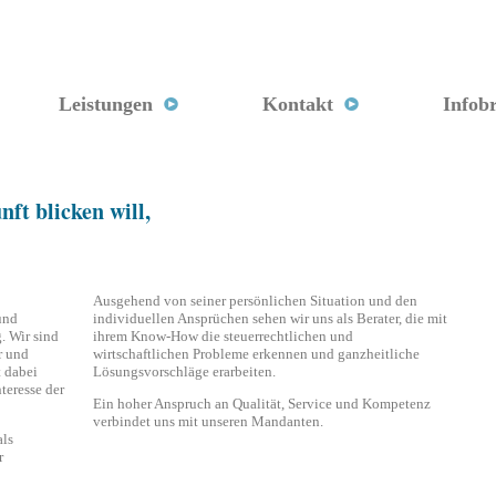
Leistungen
Kontakt
Infobr
ft blicken will,
Ausgehend von seiner persönlichen Situation und den
und
individuellen Ansprüchen sehen wir uns als Berater, die mit
. Wir sind
ihrem Know-How die steuerrechtlichen und
r und
wirtschaftlichen Probleme erkennen und ganzheitliche
t dabei
Lösungsvorschläge erarbeiten.
teresse der
Ein hoher Anspruch an Qualität, Service und Kompetenz
verbindet uns mit unseren Mandanten.
als
r