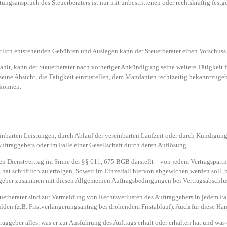
gsanspruch des Steuerberaters ist nur mit unbestrittenen oder rechtskräftig festge
htlich entstehenden Gebühren und Auslagen kann der Steuerberater einen Vorschuss 
ahlt, kann der Steuerberater nach vorheriger Ankündigung seine weitere Tätigkeit 
t, seine Absicht, die Tätigkeit einzustellen, dem Mandanten rechtzeitig bekanntzug
 können.
einbarten Leistungen, durch Ablauf der vereinbarten Laufzeit oder durch Kündigung
Auftraggebers oder im Falle einer Gesellschaft durch deren Auflösung.
nen Dienstvertrag im Sinne der §§ 611, 675 BGB darstellt – von jedem Vertragspar
t schriftlich zu erfolgen. Soweit im Einzelfall hiervon abgewichen werden soll, be
aggeber zusammen mit diesen Allgemeinen Auftragsbedingungen bei Vertragsabschlu
uerberater sind zur Vermeidung von Rechtsverlusten des Auftraggebers in jedem 
den (z.B. Fristverlängerungsantrag bei drohendem Fristablauf). Auch für diese Hand
traggeber alles, was er zur Ausführung des Auftrags erhält oder erhalten hat und was