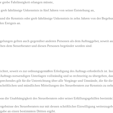
e grobe Fahrlässigkeit erlangen müsste,
 grob fahrlässige Unkenntnis in fünf Jahren von seiner Entstehung an,
und die Kenntnis oder grob fahrlässige Unkenntnis in zehn Jahren von der Begehun
en Ereignis an.
egelungen gelten auch gegenüber anderen Personen als dem Auftraggeber, soweit au
hen dem Steuerberater und diesen Personen begründet worden sind.
ichtet, soweit es zur ordnungsgemäßen Erledigung des Auftrags erforderlich ist. In
s Auftrags notwendigen Unterlagen vollständig und so rechtzeitig zu übergeben, da
sprechendes gilt für die Unterrichtung über alle Vorgänge und Umstände, die für d
e schriftlichen und mündlichen Mitteilungen des Steuerberaters zur Kenntnis zu n
 was die Unabhängigkeit des Steuerberaters oder seiner Erfüllungsgehilfen beeinträ
sergebnisse des Steuerberaters nur mit dessen schriftlicher Einwilligung weiterzugeb
rgabe an einen bestimmten Dritten ergibt.