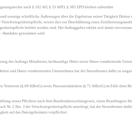
gerungsrechte nach § 102 AO, § 53 StPO, § 383 ZPO bleiben unberührt.
 und sonstige schriftliche Äußerungen über die Ergebnisse seiner Tätigkeit Dritten
Verschwiegenheitspflicht, soweit dies zur Durchführung eines Zertifizierungsaudits
egenheitspflicht belehrt worden sind. Der Auftraggeber erklärt sich damit einverstan
e – Handakte genommen wird.
führung des Auftrags Mitarbeiter, fachkundige Dritte sowie Daten verarbeitende Unt
tten und Daten verarbeitenden Unternehmen hat der Steuerberater dafür zu sorgen,
nen Vertretern (§ 69 StBerG) sowie Praxistreuhändern (§ 71 StBerG) im Falle ihrer B
Erfüllung seiner Pflichten nach dem Bundesdatenschutzgesetz, einen Beauftragten für
ach Nr. 2 Abs. 3 der Verschwiegenheitspflicht unterliegt, hat der Steuerberater dafür
gkeit auf das Datengeheimnis verpflichtet.