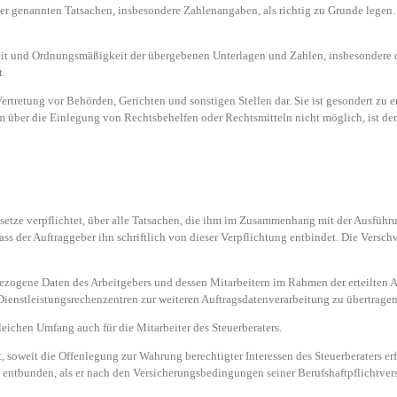
r genannten Tatsachen, insbesondere Zahlenangaben, als richtig zu Grunde legen. Sow
keit und Ordnungsmäßigkeit der übergebenen Unterlagen und Zahlen, insbesondere
t.
Vertretung vor Behörden, Gerichten und sonstigen Stellen dar. Sie ist gesondert zu 
über die Einlegung von Rechtsbehelfen oder Rechtsmitteln nicht möglich, ist der 
setze verpflichtet, über alle Tatsachen, die ihm im Zusammenhang mit der Ausführ
ass der Auftraggeber ihn schriftlich von dieser Verpflichtung entbindet. Die Versc
nbezogene Daten des Arbeitgebers und dessen Mitarbeitern im Rahmen der erteilten A
 Dienstleistungsrechenzentren zur weiteren Auftragsdatenverarbeitung zu übertragen
leichen Umfang auch für die Mitarbeiter des Steuerberaters.
 soweit die Offenlegung zur Wahrung berechtigter Interessen des Steuerberaters erfo
t entbunden, als er nach den Versicherungsbedingungen seiner Berufshaftpflichtve