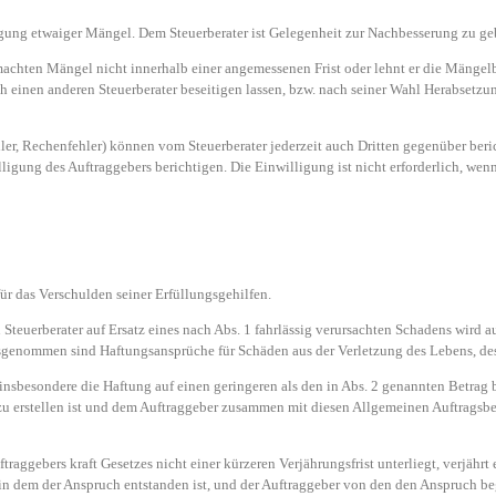
igung etwaiger Mängel. Dem Steuerberater ist Gelegenheit zur Nachbesserung zu ge
emachten Mängel nicht innerhalb einer angemessenen Frist oder lehnt er die Mängelb
ch einen anderen Steuerberater beseitigen lassen, bzw. nach seiner Wahl Herabse
hler, Rechenfehler) können vom Steuerberater jederzeit auch Dritten gegenüber beri
ligung des Auftraggebers berichtigen. Die Einwilligung ist nicht erforderlich, wenn
für das Verschulden seiner Erfüllungsgehilfen.
teuerberater auf Ersatz eines nach Abs. 1 fahrlässig verursachten Schadens wird a
genommen sind Haftungsansprüche für Schäden aus der Verletzung des Lebens, des
nsbesondere die Haftung auf einen geringeren als den in Abs. 2 genannten Betrag b
t zu erstellen ist und dem Auftraggeber zusammen mit diesen Allgemeinen Auftrags
raggebers kraft Gesetzes nicht einer kürzeren Verjährungsfrist unterliegt, verjährt 
 in dem der Anspruch entstanden ist, und der Auftraggeber von den den Anspruch 