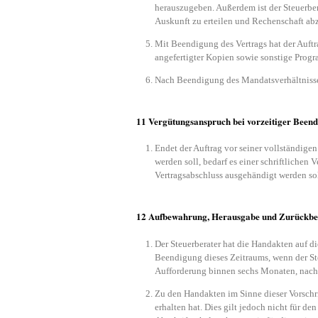
herauszugeben. Außerdem ist der Steuerber
Auskunft zu erteilen und Rechenschaft ab
Mit Beendigung des Vertrags hat der Auft
angefertigter Kopien sowie sonstige Prog
Nach Beendigung des Mandatsverhältnisses
11 Vergütungsanspruch bei vorzeitiger Beend
Endet der Auftrag vor seiner vollständige
werden soll, bedarf es einer schriftliche
Vertragsabschluss ausgehändigt werden sol
12 Aufbewahrung, Herausgabe und Zurückbeh
Der Steuerberater hat die Handakten auf d
Beendigung dieses Zeitraums, wenn der Ste
Aufforderung binnen sechs Monaten, nachd
Zu den Handakten im Sinne dieser Vorschrif
erhalten hat. Dies gilt jedoch nicht für de