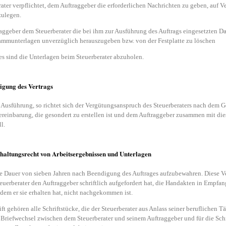
ater verpflichtet, dem Auftraggeber die erforderlichen Nachrichten zu geben, auf 
zulegen.
raggeber dem Steuerberater die bei ihm zur Ausführung des Auftrags eingesetzten 
rammunterlagen unverzüglich herauszugeben bzw. von der Festplatte zu löschen
 sind die Unterlagen beim Steuerberater abzuholen.
igung des Vertrags
n Ausführung, so richtet sich der Vergütungsanspruch des Steuerberaters nach dem 
n Vereinbarung, die gesondert zu erstellen ist und dem Auftraggeber zusammen mit 
l.
altungsrecht von Arbeitsergebnissen und Unterlagen
ie Dauer von sieben Jahren nach Beendigung des Auftrages aufzubewahren. Diese Ve
uerberater den Auftraggeber schriftlich aufgefordert hat, die Handakten in Empfan
em er sie erhalten hat, nicht nachgekommen ist.
t gehören alle Schriftstücke, die der Steuerberater aus Anlass seiner beruflichen T
n Briefwechsel zwischen dem Steuerberater und seinem Auftraggeber und für die Schrif